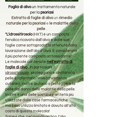
Foglia di olivo
un trattamento naturale
per la
psoriasi
Estratto di foglie di olivo
un
rimedio
naturale per la psoriasi
e
le malattie della
pelle
.
"L'idrossitirosolo
(HXT) è un composto
fenolico ricavato dall'olivo e dalle sue
foglie come sottoprodotto ottenuto dalla
lavorazione dell'olio d'oliva.
È considerato
il più potente composto antiossidante"
Le molecole contenute
nell'estratto di
foglie di olivo
, in particolare l'
idrossitirosolo
, proteggono e idratano la
pelle e rallentano l'invecchiamento
cutaneo, inoltre aiutano a proteggere la
pelle dai danni delle malattie della pelle.
Inoltre è una delle sostanze antietà più
utilizzate dalle case farmaceutiche
ma il suo utilizzo limitato è dovuto all'alto
costo di questa molecola!
Sapevi che, nel mondo antico, l'olio