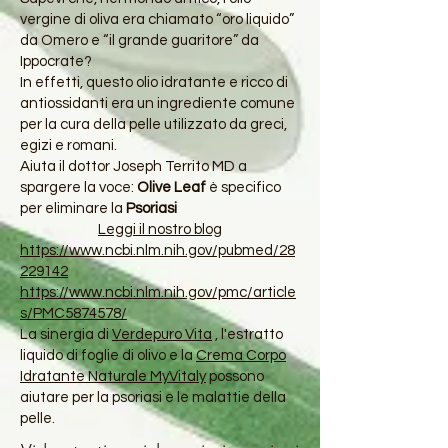
vergine di oliva era chiamato “oro liquido”
da Omero e “il grande guaritore” da
Ippocrate?
In effetti, questo olio idratante e ricco di
antiossidanti era un ingrediente comune
per la cura della pelle utilizzato da greci,
egizi e romani.
Aiuta il dottor Joseph Territo MD a
spargere la voce:
Olive Leaf
è specifico
per eliminare la
Psoriasi
Leggi il nostro blog
https://www.ncbi.nlm.nih.gov/pubmed/28
229142
https://www.ncbi.nlm.nih.gov/pmc/article
s/PMC5874578/
La sinergia di
Verdepuro Vita
, l'estratto
liquido di foglie di olivo e la
Crema Corpo
Idratante Naturale MyVitaly
possono
aiutare per la psoriasi e le malattie della
pelle.