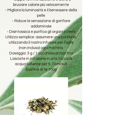
bruciare calorie più velocemente
- Migliora la luminosità e il benessere della
pelle
- Riduce la sensazione di gonfiore
addominale
- Disintossica e purifica gli organi interni
Utilizzo semplice: assumere una porzione,
utilizzando il nostro infusore per foglie
(non incluso) ogni mattina.
Dosaggio: 3 g / 1 cucchiaio al mattino
Lasciate in infusione in una tazza di
acqua bollente per 5-10 minuti
Bustina di tè 100g