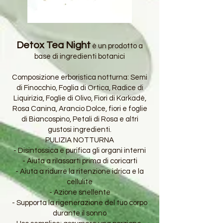
Detox Tea Night
è un prodotto a
base di ingredienti botanici
Composizione erboristica notturna: Semi
di Finocchio, Foglia di Ortica, Radice di
Liquirizia, Foglie di Olivo, Fiori di Karkadè,
Rosa Canina, Arancio Dolce, fiori e foglie
di Biancospino, Petali di Rosa e altri
gustosi ingredienti.
PULIZIA NOTTURNA
- Disintossica e purifica gli organi interni
- Aiuta a rilassarti prima di coricarti
- Aiuta a ridurre la ritenzione idrica e la
cellulite
- Azione snellente
- Supporta la rigenerazione del tuo corpo
durante il sonno