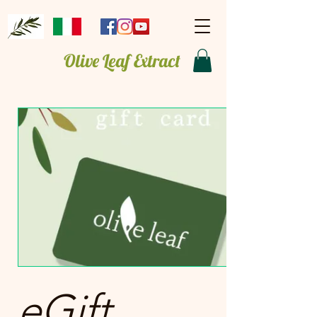
Olive Leaf Extract
eGift