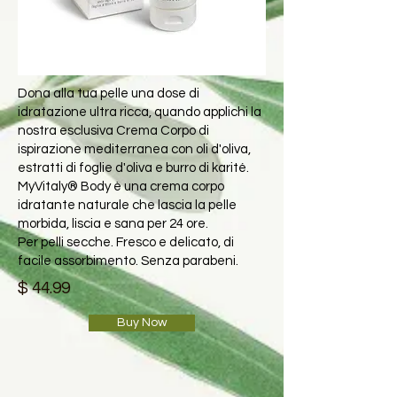
Dona alla tua pelle una dose di
idratazione ultra ricca, quando applichi la
nostra esclusiva Crema Corpo di
ispirazione mediterranea con oli d'oliva,
estratti di foglie d'oliva e burro di karité.
MyVitaly® Body è una crema corpo
idratante naturale che lascia la pelle
morbida, liscia e sana per 24 ore.
Per pelli secche. Fresco e delicato, di
facile assorbimento. Senza parabeni.
$ 44.99
Buy Now